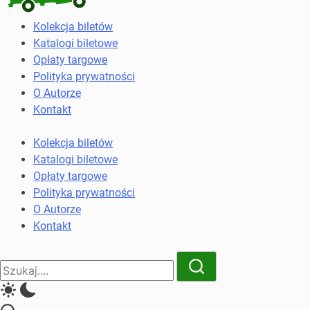
Kolekcja
Kolekcja biletów
biletów
Katalogi biletowe
komunikacji
Opłaty targowe
miejskiej
Polityka prywatności
i
O Autorze
kolejowych
Kontakt
Kolekcja biletów
Katalogi biletowe
Opłaty targowe
Polityka prywatności
O Autorze
Kontakt
Close
Search
Search