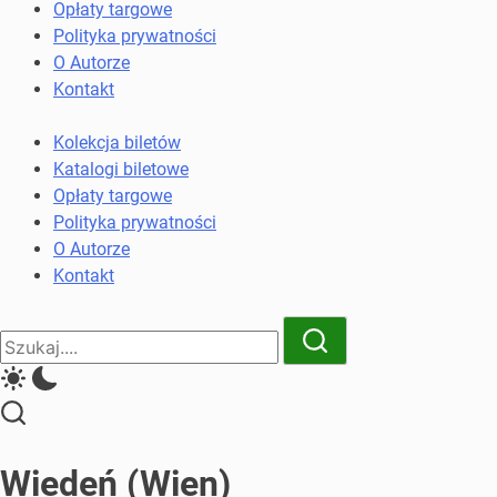
komunikacji
Opłaty targowe
miejskiej
Polityka prywatności
i
O Autorze
kolejowych
Kontakt
Kolekcja biletów
Katalogi biletowe
Opłaty targowe
Polityka prywatności
O Autorze
Kontakt
Close
Search
Search
Wiedeń (Wien)