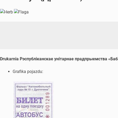
Drukarnia Рэспубліканскае унітарнае прадпрыемства «Баб
Grafika pojazdu: