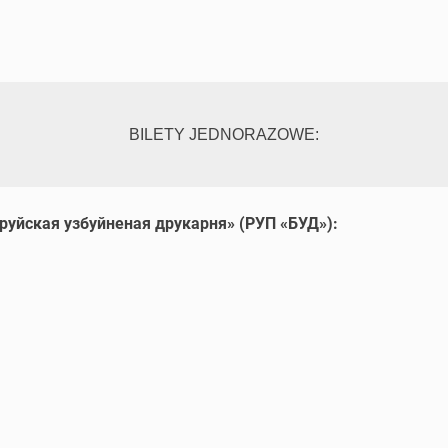
BILETY JEDNORAZOWE:
руйская узбуйненая друкарня» (РУП «БУД»):