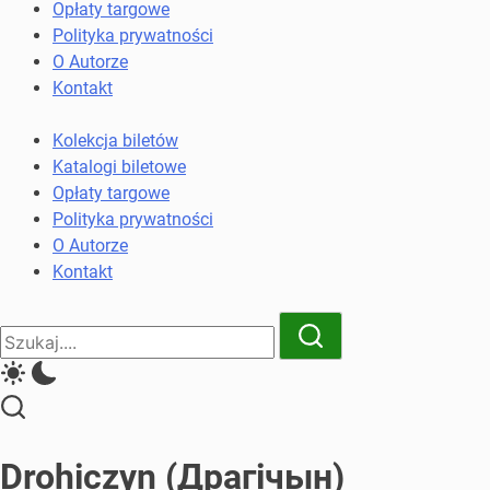
komunikacji
Opłaty targowe
miejskiej
Polityka prywatności
i
O Autorze
kolejowych
Kontakt
Kolekcja biletów
Katalogi biletowe
Opłaty targowe
Polityka prywatności
O Autorze
Kontakt
Close
Search
Search
Drohiczyn (Драгічын)