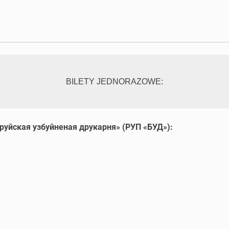
BILETY JEDNORAZOWE:
руйская узбуйненая друкарня» (РУП «БУД»):