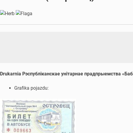
Drukarnia Рэспубліканскае унітарнае прадпрыемства «Баб
Grafika pojazdu: