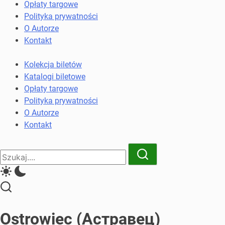
komunikacji
Opłaty targowe
miejskiej
Polityka prywatności
i
O Autorze
kolejowych
Kontakt
Kolekcja biletów
Katalogi biletowe
Opłaty targowe
Polityka prywatności
O Autorze
Kontakt
Close
Search
Search
Ostrowiec (Астравeц)