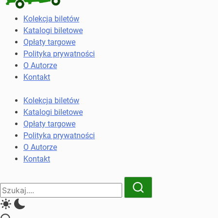
Kolekcja
Kolekcja biletów
biletów
Katalogi biletowe
komunikacji
Opłaty targowe
miejskiej
Polityka prywatności
i
O Autorze
kolejowych
Kontakt
Kolekcja biletów
Katalogi biletowe
Opłaty targowe
Polityka prywatności
O Autorze
Kontakt
Close
Search
Search