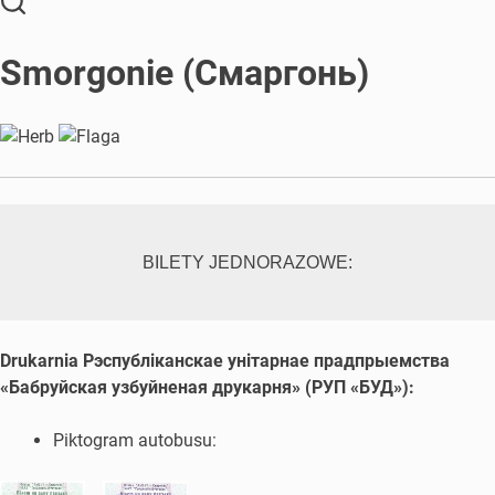
Smorgonie (Смаргoнь)
BILETY JEDNORAZOWE:
Drukarnia Рэспубліканскае унітарнае прадпрыемства
«Бабруйская узбуйненая друкарня» (РУП «БУД»):
Piktogram autobusu: