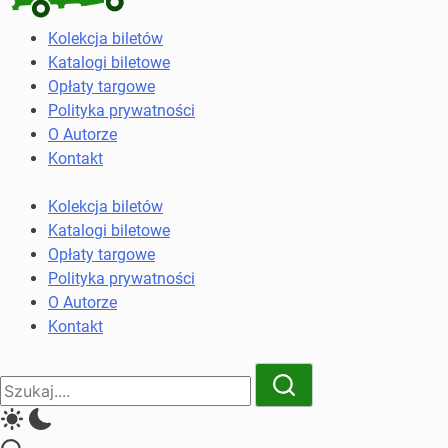
Kolekcja
Kolekcja biletów
biletów
Katalogi biletowe
komunikacji
Opłaty targowe
miejskiej
Polityka prywatności
i
O Autorze
kolejowych
Kontakt
Kolekcja biletów
Katalogi biletowe
Opłaty targowe
Polityka prywatności
O Autorze
Kontakt
Close
Search
Search