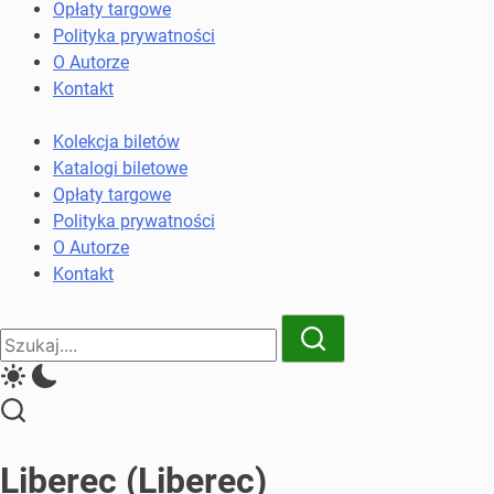
komunikacji
Opłaty targowe
miejskiej
Polityka prywatności
i
O Autorze
kolejowych
Kontakt
Kolekcja biletów
Katalogi biletowe
Opłaty targowe
Polityka prywatności
O Autorze
Kontakt
Close
Search
Search
Liberec (Liberec)