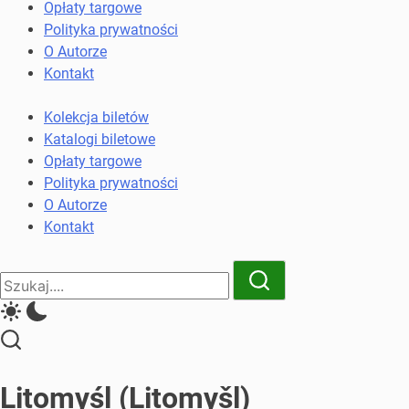
komunikacji
Opłaty targowe
miejskiej
Polityka prywatności
i
O Autorze
kolejowych
Kontakt
Kolekcja biletów
Katalogi biletowe
Opłaty targowe
Polityka prywatności
O Autorze
Kontakt
Close
Search
Search
Litomyśl (Litomyšl)