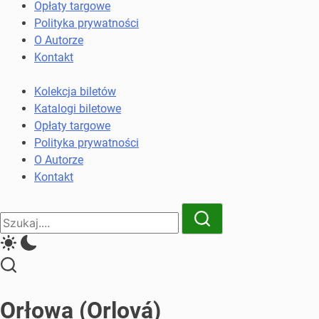
komunikacji
Opłaty targowe
miejskiej
Polityka prywatności
i
O Autorze
kolejowych
Kontakt
Kolekcja biletów
Katalogi biletowe
Opłaty targowe
Polityka prywatności
O Autorze
Kontakt
Close
Search
Search
Orłowa (Orlová)