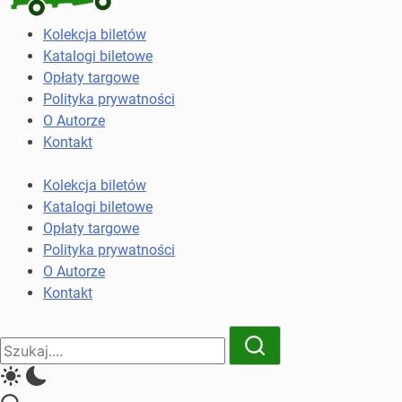
Kolekcja
Kolekcja biletów
biletów
Katalogi biletowe
komunikacji
Opłaty targowe
miejskiej
Polityka prywatności
i
O Autorze
kolejowych
Kontakt
Kolekcja biletów
Katalogi biletowe
Opłaty targowe
Polityka prywatności
O Autorze
Kontakt
Close
Search
Search