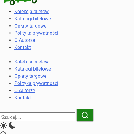
Kolekcja
Kolekcja biletów
biletów
Katalogi biletowe
komunikacji
Opłaty targowe
miejskiej
Polityka prywatności
i
O Autorze
kolejowych
Kontakt
Kolekcja biletów
Katalogi biletowe
Opłaty targowe
Polityka prywatności
O Autorze
Kontakt
Close
Search
Search