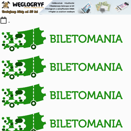
Skip
-
to
content
Kolekcja
biletów
komunikacji
miejskiej
i
kolejowych