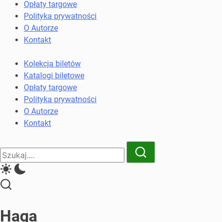
komunikacji
Opłaty targowe
miejskiej
Polityka prywatności
i
O Autorze
kolejowych
Kontakt
Kolekcja biletów
Katalogi biletowe
Opłaty targowe
Polityka prywatności
O Autorze
Kontakt
Close
Search
Search
Haga