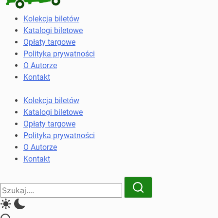
Kolekcja
Kolekcja biletów
biletów
Katalogi biletowe
komunikacji
Opłaty targowe
miejskiej
Polityka prywatności
i
O Autorze
kolejowych
Kontakt
Kolekcja biletów
Katalogi biletowe
Opłaty targowe
Polityka prywatności
O Autorze
Kontakt
Close
Search
Search