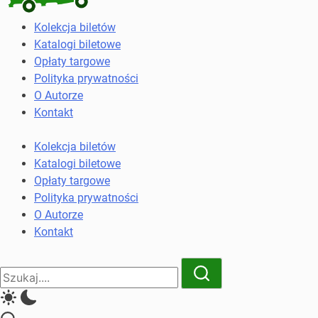
Kolekcja
Kolekcja biletów
biletów
Katalogi biletowe
komunikacji
Opłaty targowe
miejskiej
Polityka prywatności
i
O Autorze
kolejowych
Kontakt
Kolekcja biletów
Katalogi biletowe
Opłaty targowe
Polityka prywatności
O Autorze
Kontakt
Close
Search
Search