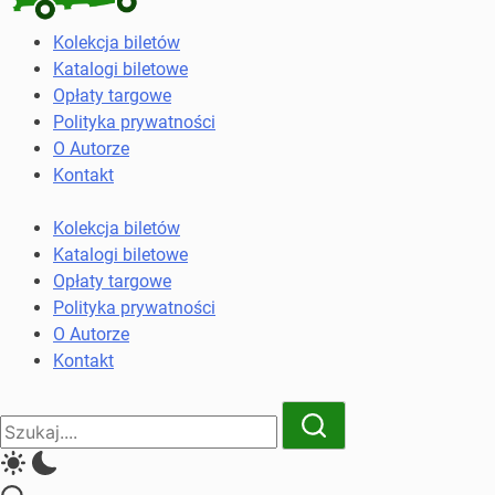
Kolekcja
Kolekcja biletów
biletów
Katalogi biletowe
komunikacji
Opłaty targowe
miejskiej
Polityka prywatności
i
O Autorze
kolejowych
Kontakt
Kolekcja biletów
Katalogi biletowe
Opłaty targowe
Polityka prywatności
O Autorze
Kontakt
Close
Search
Search