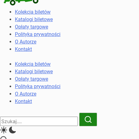
Kolekcja
Kolekcja biletów
biletów
Katalogi biletowe
komunikacji
Opłaty targowe
miejskiej
Polityka prywatności
i
O Autorze
kolejowych
Kontakt
Kolekcja biletów
Katalogi biletowe
Opłaty targowe
Polityka prywatności
O Autorze
Kontakt
Close
Search
Search