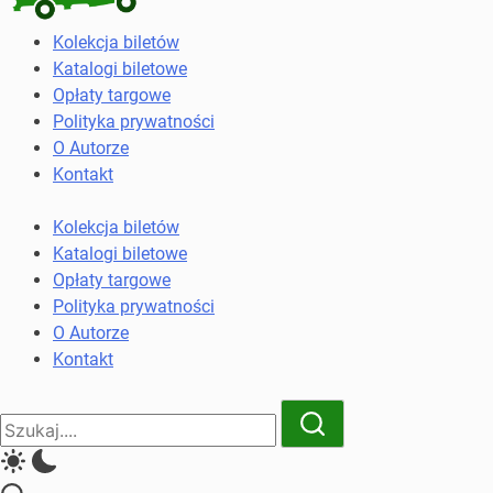
Kolekcja
Kolekcja biletów
biletów
Katalogi biletowe
komunikacji
Opłaty targowe
miejskiej
Polityka prywatności
i
O Autorze
kolejowych
Kontakt
Kolekcja biletów
Katalogi biletowe
Opłaty targowe
Polityka prywatności
O Autorze
Kontakt
Close
Search
Search