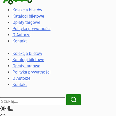
Kolekcja
Kolekcja biletów
biletów
Katalogi biletowe
komunikacji
Opłaty targowe
miejskiej
Polityka prywatności
i
O Autorze
kolejowych
Kontakt
Kolekcja biletów
Katalogi biletowe
Opłaty targowe
Polityka prywatności
O Autorze
Kontakt
Close
Search
Search