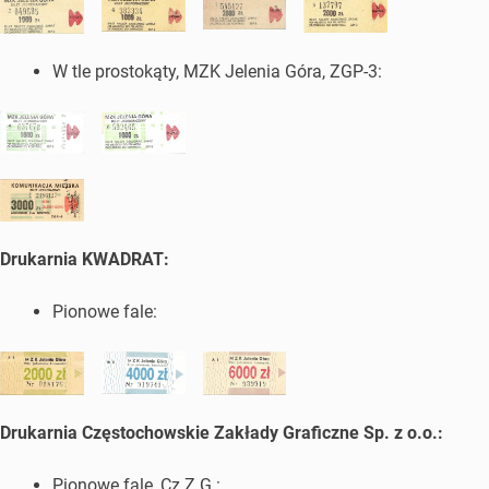
W tle prostokąty, MZK Jelenia Góra, ZGP-3:
Drukarnia KWADRAT:
Pionowe fale:
Drukarnia Częstochowskie Zakłady Graficzne Sp. z o.o.:
Pionowe fale, Cz.Z.G.: