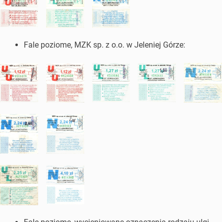
Fale poziome, MZK sp. z o.o. w Jeleniej Górze: