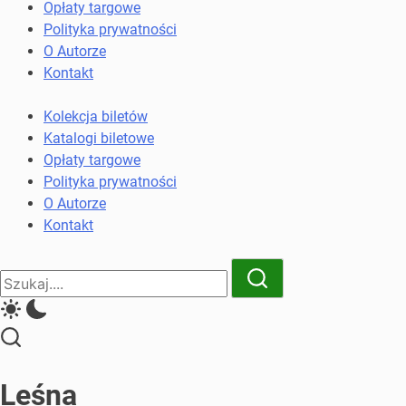
komunikacji
Opłaty targowe
miejskiej
Polityka prywatności
i
O Autorze
kolejowych
Kontakt
Kolekcja biletów
Katalogi biletowe
Opłaty targowe
Polityka prywatności
O Autorze
Kontakt
Close
Search
Search
Leśna