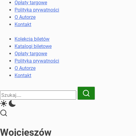
komunikacji
Opłaty targowe
miejskiej
Polityka prywatności
i
O Autorze
kolejowych
Kontakt
Kolekcja biletów
Katalogi biletowe
Opłaty targowe
Polityka prywatności
O Autorze
Kontakt
Close
Search
Search
Wojcieszów