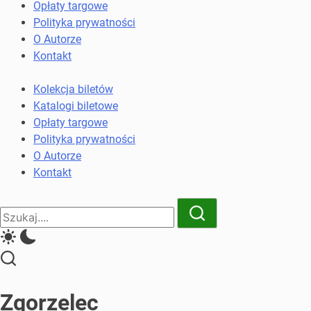
komunikacji
Opłaty targowe
miejskiej
Polityka prywatności
i
O Autorze
kolejowych
Kontakt
Kolekcja biletów
Katalogi biletowe
Opłaty targowe
Polityka prywatności
O Autorze
Kontakt
Close
Search
Search
Zgorzelec