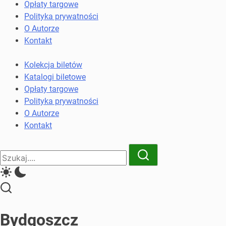
komunikacji
Opłaty targowe
miejskiej
Polityka prywatności
i
O Autorze
kolejowych
Kontakt
Kolekcja biletów
Katalogi biletowe
Opłaty targowe
Polityka prywatności
O Autorze
Kontakt
Close
Search
Search
Bydgoszcz