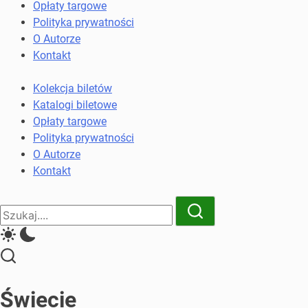
komunikacji
Opłaty targowe
miejskiej
Polityka prywatności
i
O Autorze
kolejowych
Kontakt
Kolekcja biletów
Katalogi biletowe
Opłaty targowe
Polityka prywatności
O Autorze
Kontakt
Close
Search
Search
Świecie