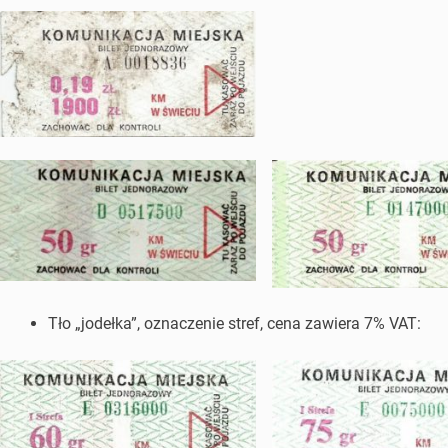
Tło „jodełka”, oznaczenie stref, cena zawiera 7% VAT: