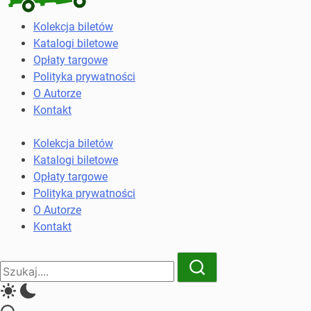
Kolekcja
Kolekcja biletów
biletów
Katalogi biletowe
komunikacji
Opłaty targowe
miejskiej
Polityka prywatności
i
O Autorze
kolejowych
Kontakt
Kolekcja biletów
Katalogi biletowe
Opłaty targowe
Polityka prywatności
O Autorze
Kontakt
Close
Search
Search