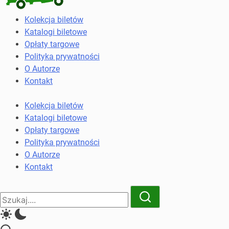
Kolekcja
Kolekcja biletów
biletów
Katalogi biletowe
komunikacji
Opłaty targowe
miejskiej
Polityka prywatności
i
O Autorze
kolejowych
Kontakt
Kolekcja biletów
Katalogi biletowe
Opłaty targowe
Polityka prywatności
O Autorze
Kontakt
Close
Search
Search