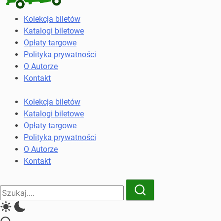
Kolekcja
Kolekcja biletów
biletów
Katalogi biletowe
komunikacji
Opłaty targowe
miejskiej
Polityka prywatności
i
O Autorze
kolejowych
Kontakt
Kolekcja biletów
Katalogi biletowe
Opłaty targowe
Polityka prywatności
O Autorze
Kontakt
Close
Search
Search