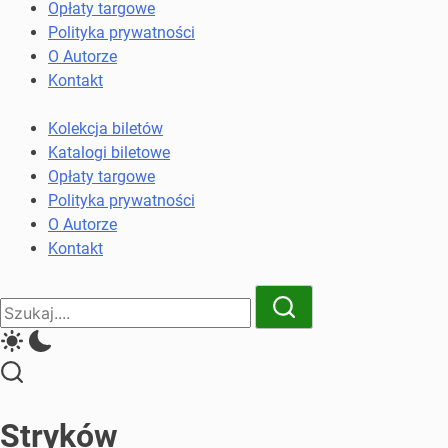
komunikacji
Opłaty targowe
miejskiej
Polityka prywatności
i
O Autorze
kolejowych
Kontakt
Kolekcja biletów
Katalogi biletowe
Opłaty targowe
Polityka prywatności
O Autorze
Kontakt
Close
Search
Search
Stryków