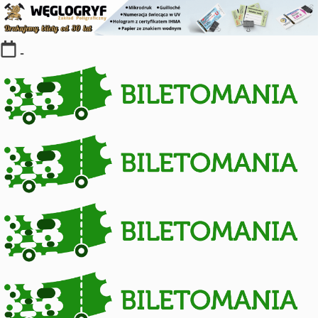
Skip
-
to
content
Kolekcja
biletów
komunikacji
miejskiej
i
kolejowych