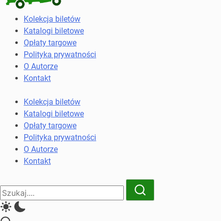
Kolekcja
Kolekcja biletów
biletów
Katalogi biletowe
komunikacji
Opłaty targowe
miejskiej
Polityka prywatności
i
O Autorze
kolejowych
Kontakt
Kolekcja biletów
Katalogi biletowe
Opłaty targowe
Polityka prywatności
O Autorze
Kontakt
Close
Search
Search