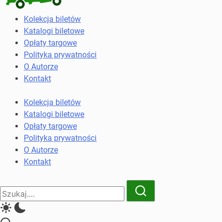
Kolekcja
Kolekcja biletów
biletów
Katalogi biletowe
komunikacji
Opłaty targowe
miejskiej
Polityka prywatności
i
O Autorze
kolejowych
Kontakt
Kolekcja biletów
Katalogi biletowe
Opłaty targowe
Polityka prywatności
O Autorze
Kontakt
Close
Search
Search