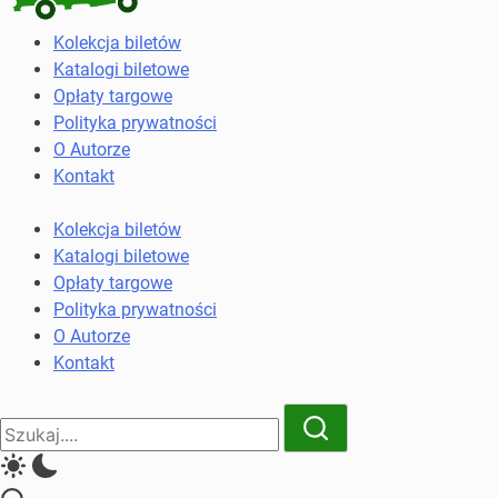
Kolekcja
Kolekcja biletów
biletów
Katalogi biletowe
komunikacji
Opłaty targowe
miejskiej
Polityka prywatności
i
O Autorze
kolejowych
Kontakt
Kolekcja biletów
Katalogi biletowe
Opłaty targowe
Polityka prywatności
O Autorze
Kontakt
Close
Search
Search