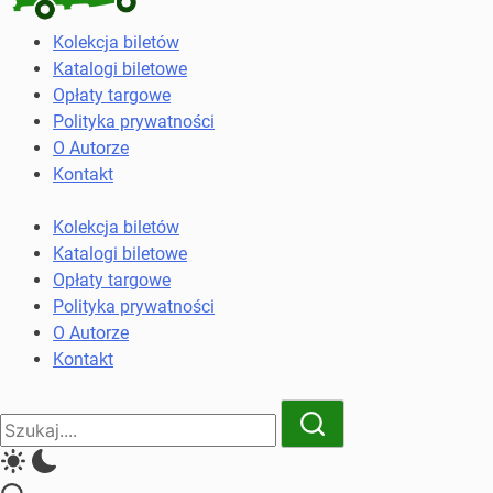
Kolekcja
Kolekcja biletów
biletów
Katalogi biletowe
komunikacji
Opłaty targowe
miejskiej
Polityka prywatności
i
O Autorze
kolejowych
Kontakt
Kolekcja biletów
Katalogi biletowe
Opłaty targowe
Polityka prywatności
O Autorze
Kontakt
Close
Search
Search