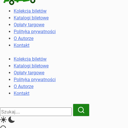
Kolekcja
Kolekcja biletów
biletów
Katalogi biletowe
komunikacji
Opłaty targowe
miejskiej
Polityka prywatności
i
O Autorze
kolejowych
Kontakt
Kolekcja biletów
Katalogi biletowe
Opłaty targowe
Polityka prywatności
O Autorze
Kontakt
Close
Search
Search