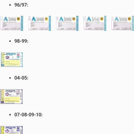
96/97:
98-99:
04-05:
07-08-09-10: