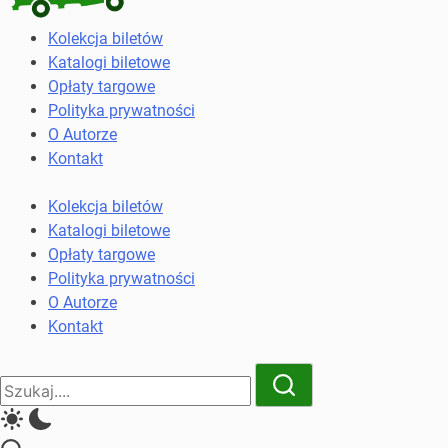
Kolekcja
Kolekcja biletów
biletów
Katalogi biletowe
komunikacji
Opłaty targowe
miejskiej
Polityka prywatności
i
O Autorze
kolejowych
Kontakt
Kolekcja biletów
Katalogi biletowe
Opłaty targowe
Polityka prywatności
O Autorze
Kontakt
Close
Search
Search