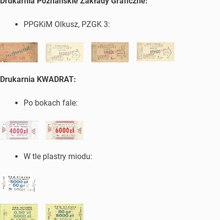
Drukarnia Poznańskie Zakłady Graficzne:
PPGKiM Olkusz, PZGK 3:
Drukarnia KWADRAT:
Po bokach fale:
W tle plastry miodu: