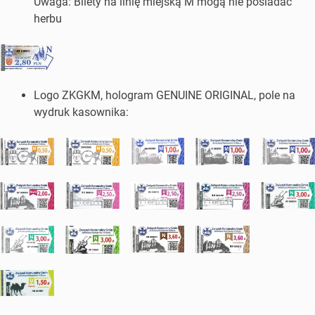
Uwaga: Bilety na linię miejską M mogą nie posiadać
herbu
Logo ZKGKM, hologram GENUINE ORIGINAL, pole na
wydruk kasownika: