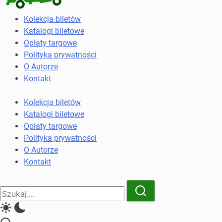
Kolekcja
Kolekcja biletów
biletów
Katalogi biletowe
komunikacji
Opłaty targowe
miejskiej
Polityka prywatności
i
O Autorze
kolejowych
Kontakt
Kolekcja biletów
Katalogi biletowe
Opłaty targowe
Polityka prywatności
O Autorze
Kontakt
Close
Search
Search