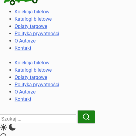
Kolekcja
Kolekcja biletów
biletów
Katalogi biletowe
komunikacji
Opłaty targowe
miejskiej
Polityka prywatności
i
O Autorze
kolejowych
Kontakt
Kolekcja biletów
Katalogi biletowe
Opłaty targowe
Polityka prywatności
O Autorze
Kontakt
Close
Search
Search