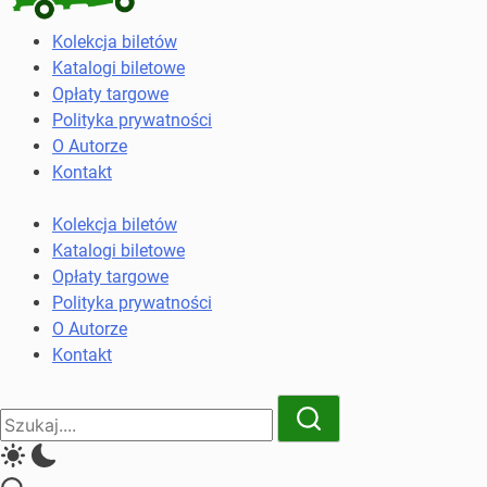
Kolekcja
Kolekcja biletów
biletów
Katalogi biletowe
komunikacji
Opłaty targowe
miejskiej
Polityka prywatności
i
O Autorze
kolejowych
Kontakt
Kolekcja biletów
Katalogi biletowe
Opłaty targowe
Polityka prywatności
O Autorze
Kontakt
Close
Search
Search