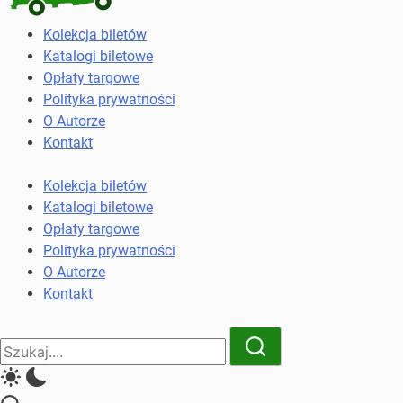
Kolekcja
Kolekcja biletów
biletów
Katalogi biletowe
komunikacji
Opłaty targowe
miejskiej
Polityka prywatności
i
O Autorze
kolejowych
Kontakt
Kolekcja biletów
Katalogi biletowe
Opłaty targowe
Polityka prywatności
O Autorze
Kontakt
Close
Search
Search