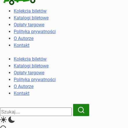
Kolekcja
Kolekcja biletów
biletów
Katalogi biletowe
komunikacji
Opłaty targowe
miejskiej
Polityka prywatności
i
O Autorze
kolejowych
Kontakt
Kolekcja biletów
Katalogi biletowe
Opłaty targowe
Polityka prywatności
O Autorze
Kontakt
Close
Search
Search