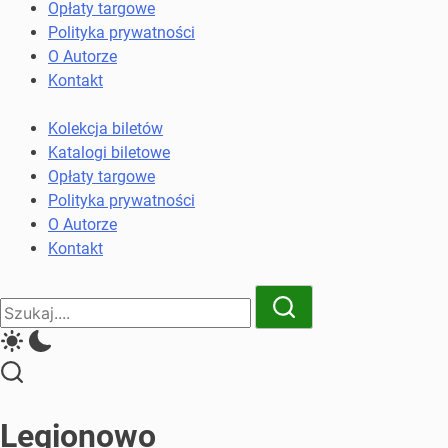
komunikacji
Opłaty targowe
miejskiej
Polityka prywatności
i
O Autorze
kolejowych
Kontakt
Kolekcja biletów
Katalogi biletowe
Opłaty targowe
Polityka prywatności
O Autorze
Kontakt
Close
Search
Search
Legionowo