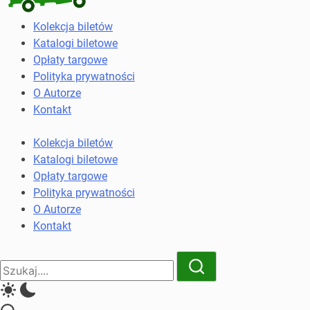
Kolekcja
Kolekcja biletów
biletów
Katalogi biletowe
komunikacji
Opłaty targowe
miejskiej
Polityka prywatności
i
O Autorze
kolejowych
Kontakt
Kolekcja biletów
Katalogi biletowe
Opłaty targowe
Polityka prywatności
O Autorze
Kontakt
Close
Search
Search