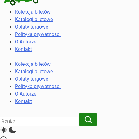
Kolekcja
Kolekcja biletów
biletów
Katalogi biletowe
komunikacji
Opłaty targowe
miejskiej
Polityka prywatności
i
O Autorze
kolejowych
Kontakt
Kolekcja biletów
Katalogi biletowe
Opłaty targowe
Polityka prywatności
O Autorze
Kontakt
Close
Search
Search