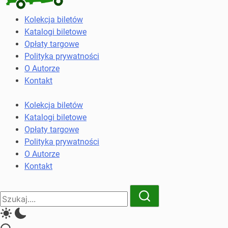
Kolekcja
Kolekcja biletów
biletów
Katalogi biletowe
komunikacji
Opłaty targowe
miejskiej
Polityka prywatności
i
O Autorze
kolejowych
Kontakt
Kolekcja biletów
Katalogi biletowe
Opłaty targowe
Polityka prywatności
O Autorze
Kontakt
Close
Search
Search