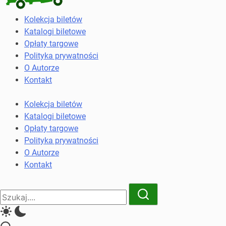
Kolekcja
Kolekcja biletów
biletów
Katalogi biletowe
komunikacji
Opłaty targowe
miejskiej
Polityka prywatności
i
O Autorze
kolejowych
Kontakt
Kolekcja biletów
Katalogi biletowe
Opłaty targowe
Polityka prywatności
O Autorze
Kontakt
Close
Search
Search