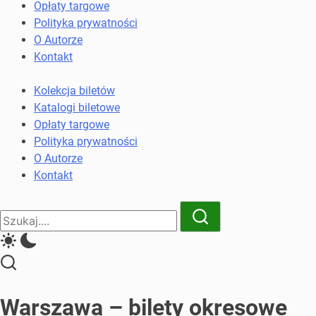
komunikacji
Opłaty targowe
miejskiej
Polityka prywatności
i
O Autorze
kolejowych
Kontakt
Kolekcja biletów
Katalogi biletowe
Opłaty targowe
Polityka prywatności
O Autorze
Kontakt
Close
Search
Search
Warszawa – bilety okresowe