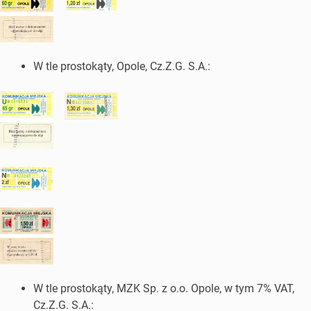
W tle prostokąty, Opole, Cz.Z.G. S.A.:
W tle prostokąty, MZK Sp. z o.o. Opole, w tym 7% VAT,
Cz.Z.G. S.A.: