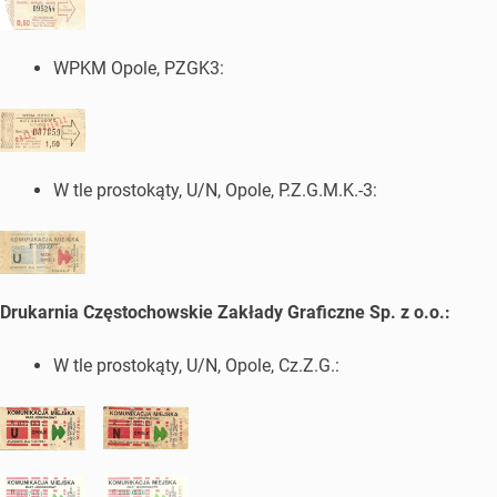
WPKM Opole, PZGK3:
W tle prostokąty, U/N, Opole, P.Z.G.M.K.-3:
Drukarnia Częstochowskie Zakłady Graficzne Sp. z o.o.:
W tle prostokąty, U/N, Opole, Cz.Z.G.: