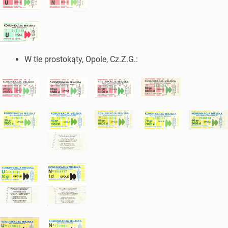
W tle prostokąty, Opole, Cz.Z.G.: