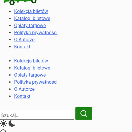
Kolekcja
Kolekcja biletów
biletów
Katalogi biletowe
komunikacji
Opłaty targowe
miejskiej
Polityka prywatności
i
O Autorze
kolejowych
Kontakt
Kolekcja biletów
Katalogi biletowe
Opłaty targowe
Polityka prywatności
O Autorze
Kontakt
Close
Search
Search