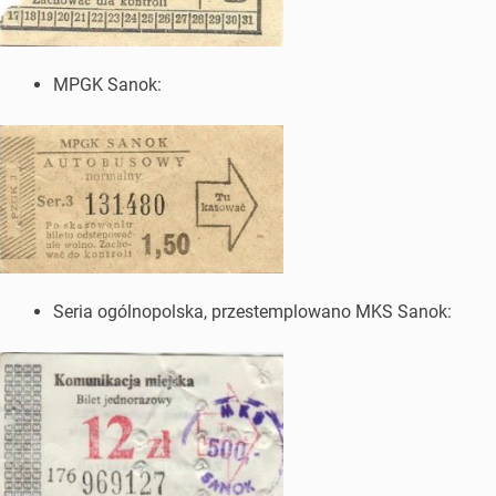
MPGK Sanok:
Seria ogólnopolska, przestemplowano MKS Sanok: