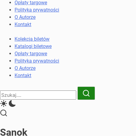
komunikacji
Opłaty targowe
miejskiej
Polityka prywatności
i
O Autorze
kolejowych
Kontakt
Kolekcja biletów
Katalogi biletowe
Opłaty targowe
Polityka prywatności
O Autorze
Kontakt
Close
Search
Search
Sanok