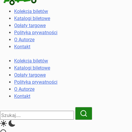
Kolekcja
Kolekcja biletów
biletów
Katalogi biletowe
komunikacji
Opłaty targowe
miejskiej
Polityka prywatności
i
O Autorze
kolejowych
Kontakt
Kolekcja biletów
Katalogi biletowe
Opłaty targowe
Polityka prywatności
O Autorze
Kontakt
Close
Search
Search