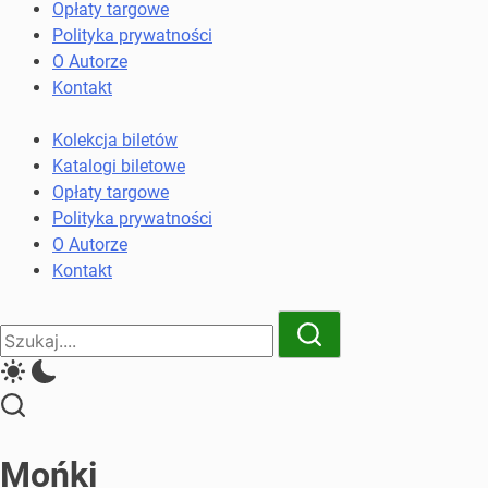
komunikacji
Opłaty targowe
miejskiej
Polityka prywatności
i
O Autorze
kolejowych
Kontakt
Kolekcja biletów
Katalogi biletowe
Opłaty targowe
Polityka prywatności
O Autorze
Kontakt
Close
Search
Search
Mońki